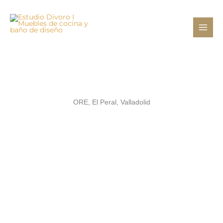
Ir
al
contenido
ORE, El Peral, Valladolid